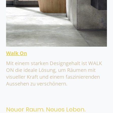
Walk On
Mit einem starken Designgehalt ist WALK
ON die ideale Lösung, um Räumen mit
visueller Kraft und einem faszinierenden
Aussehen zu verschönern.
Neuer Raum. Neues Leben.