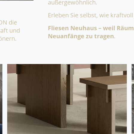
außergewöhnlich.
Erleben Sie selbst, wie kraftvo
ON die
Fliesen Neuhaus – weil Räum
raft und
Neuanfänge zu tragen
.
önern.